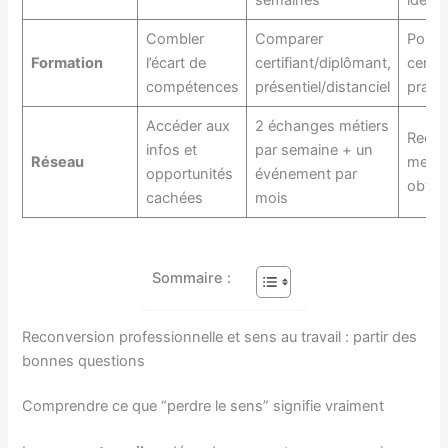
Combler
Comparer
Portfo
Formation
l’écart de
certifiant/diplômant,
certif
compétences
présentiel/distanciel
pratiq
Accéder aux
2 échanges métiers
Recom
infos et
par semaine + un
Réseau
mento
opportunités
événement par
obten
cachées
mois
Sommaire :
Reconversion professionnelle et sens au travail : partir des
bonnes questions
Comprendre ce que “perdre le sens” signifie vraiment