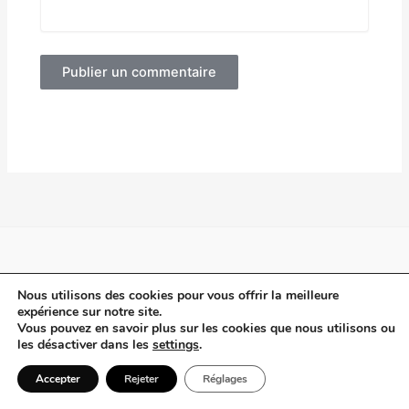
Alternative:
Plan du site
Nous utilisons des cookies pour vous offrir la meilleure
Politique de Confidentialité
expérience sur notre site.
Vous pouvez en savoir plus sur les cookies que nous utilisons ou
Contact
les désactiver dans les
settings
.
Accepter
Rejeter
Réglages