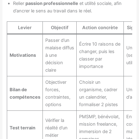
Relier
passion professionnelle
et utilité sociale, afin
d’ancrer le sens au travail dans le réel.
Levier
Objectif
Action concrète
Signa
Passer d’un
Écrire 10 raisons de
malaise diffus
Une pr
changer, puis les
Motivations
à une
(sens,
classer par
décision
utilit
importance
claire
Objectiver
Choisir un
Bilan de
forces,
organisme, cadrer
Un pr
compétences
contraintes,
un calendrier,
d’acti
options
formaliser 2 pistes
PMSMP, bénévolat,
Envie
Vérifier la
mission freelance,
comp
Test terrain
réalité d’un
immersion de 2
manq
métier
semaines
identi