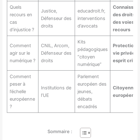
Quels
Connaissan
Justice,
educadroit.fr,
recours en
des droits e
Défenseur des
interventions
cas
des voies d
droits
d’avocats
d’injustice ?
recours
Kits
Comment
CNIL, Arcom,
Protection d
pédagogiques
agir sur le
Défenseur des
vie privée e
“citoyen
numérique ?
droits
esprit criti
numérique”
Comment
Parlement
peser à
européen des
Institutions de
Citoyennet
l’échelle
jeunes,
l’UE
européenne
européenne
débats
?
encadrés
Sommaire :