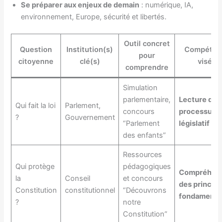
Se préparer aux enjeux de demain
: numérique, IA,
environnement, Europe, sécurité et libertés.
Outil concret
Question
Institution(s)
Compéten
pour
citoyenne
clé(s)
visée
comprendre
Simulation
parlementaire,
Lecture du
Qui fait la loi
Parlement,
concours
processus
?
Gouvernement
“Parlement
législatif
des enfants”
Ressources
Qui protège
pédagogiques
Compréhen
la
Conseil
et concours
des princip
Constitution
constitutionnel
“Découvrons
fondamenta
?
notre
Constitution”