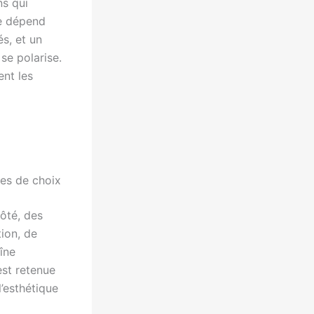
ns qui
te dépend
s, et un
 se polarise.
ent les
res de choix
ôté, des
ion, de
îne
est retenue
l’esthétique