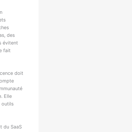
on
ets
ches
as, des
s évitent
e fait
icence doit
 compte
communauté
. Elle
 outils
nt du SaaS