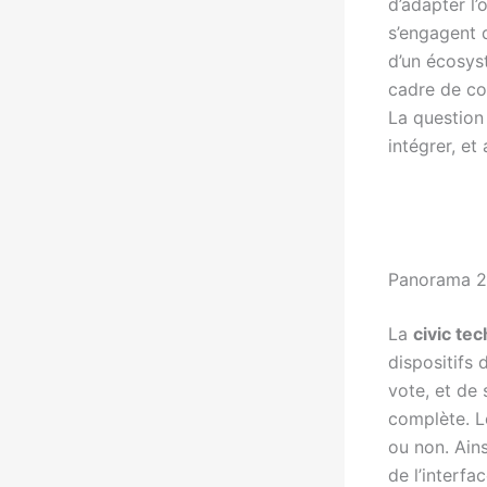
d’adapter l’
s’engagent d
d’un écosys
cadre de con
La question
intégrer, et
Panorama 20
La
civic tec
dispositifs
vote, et de 
complète. L
ou non. Ains
de l’interfac