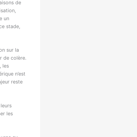
raisons de
sation,
me un
 ce stade,
on sur la
r de colère.
 les
érique n’est
ajeur reste
 leurs
er les