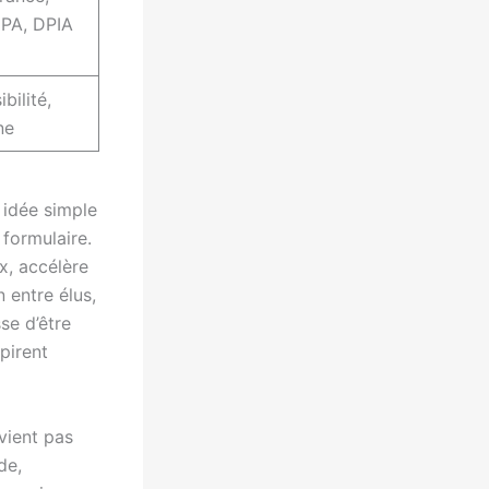
DPA, DPIA
bilité,
ne
 idée simple
 formulaire.
x, accélère
 entre élus,
se d’être
pirent
vient pas
de,