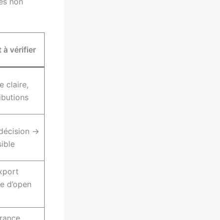
res non
 à vérifier
 claire,
ibutions
décision →
sible
xport
e d’open
rance,