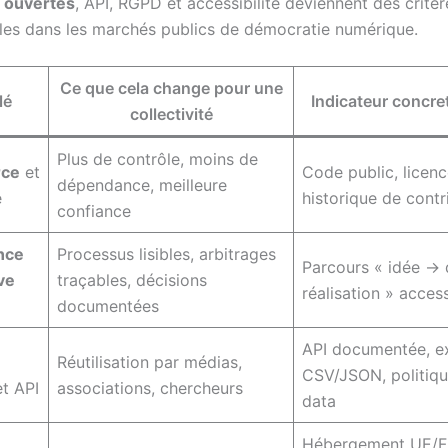
 ouvertes
, API, RGPD et accessibilité deviennent des critè
les dans les marchés publics de démocratie numérique.
Ce que cela change pour une
lé
Indicateur concret
collectivité
Plus de contrôle, moins de
rce
et
Code public, licence
dépendance, meilleure
é
historique de contr
confiance
nce
Processus lisibles, arbitrages
Parcours « idée → 
ive
traçables, décisions
réalisation » acces
documentées
API documentée, e
Réutilisation par médias,
CSV/JSON, politiqu
t API
associations, chercheurs
data
Hébergement UE/F