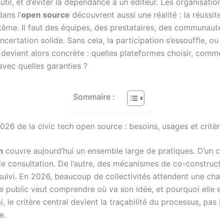
outil, et d’éviter la dépendance à un éditeur. Les organisatio
ans l’
open source
découvrent aussi une réalité : la réussi
tème. Il faut des équipes, des prestataires, des communauté
certation solide. Sans cela, la participation s’essouffle, ou
 devient alors concrète : quelles plateformes choisir, comm
 avec quelles garanties ?
Sommaire :
26 de la civic tech open source : besoins, usages et critè
h
couvre aujourd’hui un ensemble large de pratiques. D’un c
 de consultation. De l’autre, des mécanismes de co-construct
suivi. En 2026, beaucoup de collectivités attendent une cha
e public veut comprendre où va son idée, et pourquoi elle 
i, le critère central devient la traçabilité du processus, pas 
e.