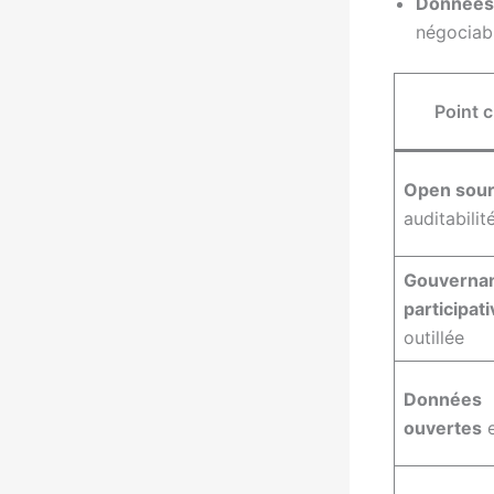
Données
négociab
Point c
Open sou
auditabilit
Gouverna
participat
outillée
Données
ouvertes
e