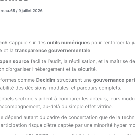
oreau.68
/
9 juillet 2026
tech
s’appuie sur des
outils numériques
pour renforcer la
p
e
et la
transparence gouvernementale
.
open source
facilite l’audit, la réutilisation, et la maîtrise 
on d’organiser l’hébergement et la sécurité.
teformes comme
Decidim
structurent une
gouvernance part
abilité des décisions, modules, et parcours complets.
entiels sectoriels aident à comparer les acteurs, leurs modul
accompagnement, au-delà du simple effet vitrine.
te dépend autant du cadre de concertation que de la techn
participation risque d’être captée par une minorité hyper mo