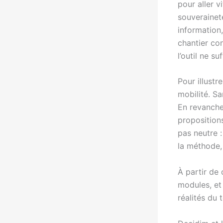
pour aller 
souveraineté
information,
chantier con
l’outil ne s
Pour illustr
mobilité. S
En revanche
propositions
pas neutre :
la méthode
À partir de 
modules, et
réalités du t