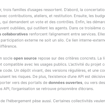
er, trois familles d’usages ressortent. D’abord, la concertati
avec contributions, ateliers, et restitution. Ensuite, les budg
fs, qui demandent un vote et des contrôles. Enfin, les démar
uvent oubliées, qui outillent les agents. Dans ce troisième c
 collaboratives
renforcent l’alignement entre services. Elle
 participation externe ne soit un silo. Ce lien interne-extern
ifférence.
un socle
open source
repose sur des critères concrets. La l
 et compatible avec les usages publics. L’activité du projet
le code. Un dépôt vivant, des versions régulières, et une 
uisent les risques. De plus, l’existence d’une API est décisive
porter vers des portails de
données ouvertes
, ou vers des
s API, l’organisation se retrouve prisonnière d’écrans.
 de l’hébergement pèse aussi. Certaines collectivités veule